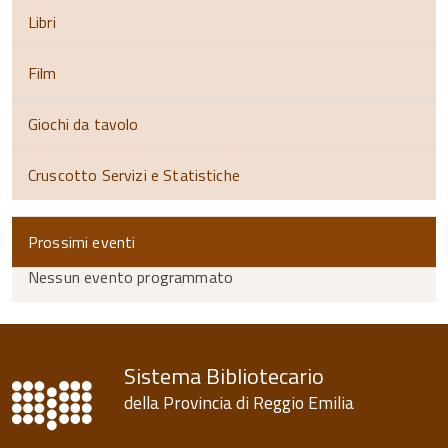
Libri
Film
Giochi da tavolo
Cruscotto Servizi e Statistiche
Prossimi eventi
Nessun evento programmato
torna
all'inizio
del
contenuto
Sistema Bibliotecario
della Provincia di Reggio Emilia