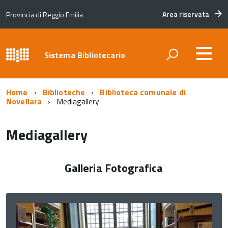
Area riservata
Provincia di Reggio Emilia
Sistema Bibliotecario
Home
Biblioteche
Biblioteca comunale di
Novellara
Mediagallery
Mediagallery
Galleria Fotografica