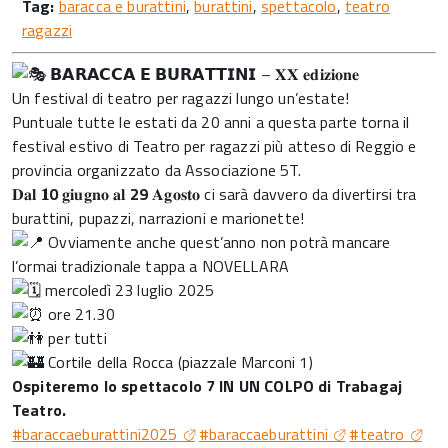
Tag:
baracca e burattini
,
burattini
,
spettacolo
,
teatro
ragazzi
𝗕𝗔𝗥𝗔𝗖𝗖𝗔 𝗘 𝗕𝗨𝗥𝗔𝗧𝗧𝗜𝗡𝗜 – 𝐗𝐗 𝐞𝐝𝐢𝐳𝐢𝐨𝐧𝐞
Un festival di teatro per ragazzi lungo un’estate!
Puntuale tutte le estati da 20 anni a questa parte torna il
festival estivo di Teatro per ragazzi più atteso di Reggio e
provincia organizzato da Associazione 5T.
𝐃𝐚𝐥
𝟏0
𝐠𝐢𝐮𝐠𝐧𝐨 𝐚𝐥
29
𝐀𝐠𝐨𝐬𝐭𝐨 ci sarà davvero da divertirsi tra
burattini, pupazzi, narrazioni e marionette!
Ovviamente anche quest’anno non potrà mancare
l’ormai tradizionale tappa a NOVELLARA
mercoledì 23 luglio 2025
ore 21.30
per tutti
Cortile della Rocca (piazzale Marconi 1)
Ospiteremo lo spettacolo 7 IN UN COLPO di
Trabagaj
Teatro
.
#baraccaeburattini2025
#baraccaeburattini
#teatro