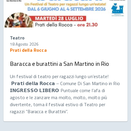
Teatro
18 Agosto 2026
Prati della Rocca
Baracca e burattini a San Martino in Rio
Un festival di teatro per ragazzi lungo un’estate!
𝗣𝗿𝗮𝘁𝗶 𝗱𝗲𝗹𝗹𝗮 𝗥𝗼𝗰𝗰𝗮 – Comune Di San Martino in Rio
𝗜𝗡𝗚𝗥𝗘𝗦𝗦𝗢 𝗟𝗜𝗕𝗘𝗥𝗢 Puntuale come l’afa di
agosto e le zanzare ma molto, molto, molto più
divertente, torna il festival estivo di Teatro per
ragazzi “Baracca e Burattini”.