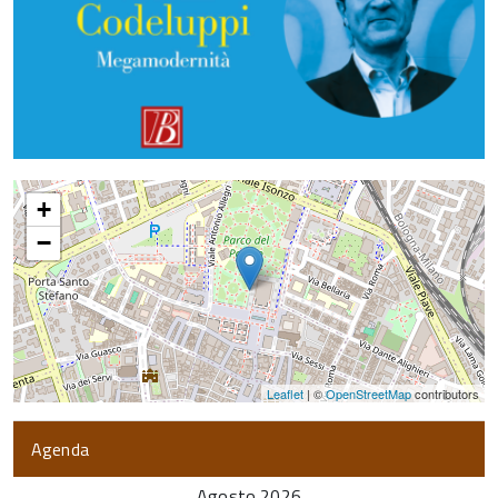
+
−
Leaflet
| ©
OpenStreetMap
contributors
Agenda
Agosto 2026