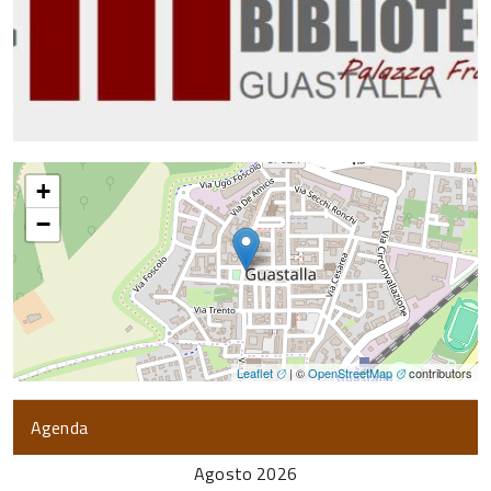
+
−
Leaflet
| ©
OpenStreetMap
contributors
Agenda
Agosto 2026