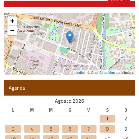
+
−
Leaflet
| ©
OpenStreetMap
contributors
Agenda
Agosto 2026
L
M
M
G
V
S
D
1
2
3
4
5
6
7
8
9