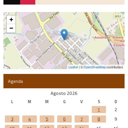
+
−
Leaflet
| ©
OpenStreetMap
contributors
Agenda
Agosto 2026
L
M
M
G
V
S
D
1
2
3
4
5
6
7
8
9