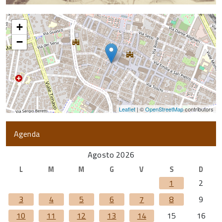
+
−
Leaflet
| ©
OpenStreetMap
contributors
Agenda
Agosto 2026
L
M
M
G
V
S
D
1
2
3
4
5
6
7
8
9
10
11
12
13
14
15
16