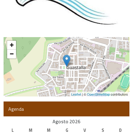
+
−
Leaflet
| ©
OpenStreetMap
contributors
Agenda
Agosto 2026
L
M
M
G
V
S
D