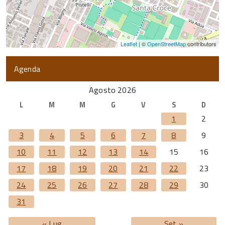
Leaflet
| ©
OpenStreetMap
contributors
Agenda
Agosto 2026
L
M
M
G
V
S
D
1
2
3
4
5
6
7
8
9
10
11
12
13
14
15
16
17
18
19
20
21
22
23
24
25
26
27
28
29
30
31
« Lug
Set »