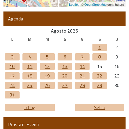
Leaflet
| ©
OpenStreetMap
contributors
Agenda
Agosto 2026
L
M
M
G
V
S
D
1
2
3
4
5
6
7
8
9
10
11
12
13
14
15
16
17
18
19
20
21
22
23
24
25
26
27
28
29
30
31
« Lug
Set »
Prossimi Eventi