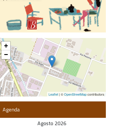
+
−
Leaflet
| ©
OpenStreetMap
contributors
Agenda
Agosto 2026