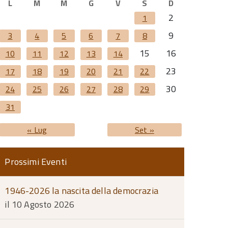
L
M
M
G
V
S
D
2
1
9
3
4
5
6
7
8
15
16
10
11
12
13
14
23
17
18
19
20
21
22
30
24
25
26
27
28
29
31
« Lug
Set »
Prossimi Eventi
1946-2026 la nascita della democrazia
il 10 Agosto 2026