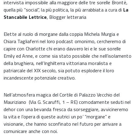
intervista impossibile alla maggiore delle tre sorelle Brontë,
quella più “social”, la più politica, la più arrabbiata a cura di
La
Stancabile Lettrice
, Blogger letteraria
Elette al ruolo di morgane dalla coppia Michela Murgia e
Chiara Tagliaferri nel loro podcast omonimo, cercheremo di
capire con Charlotte chi erano davvero lei e le sue sorelle
Emily ed Anne, e come sia stato possibile che nell’isolamento
della brughiera, nell’Inghilterra vittoriana moralista e
patriarcale del XIX secolo, sia potuto esplodere il loro
incandescente potenziale creativo.
Nell’atmosfera magica del Cortile di Palazzo Vecchio del
Mauriziano (Via G. Scaruffi, 1 – RE) comodamente seduti nel
dehor con una bevanda fresca da sorseggiare, avvicineremo
la vita e l’opera di queste autrici un po’ “morgane” e
visionarie, che hanno sconfinato nel futuro per arrivare a
comunicare anche con noi.