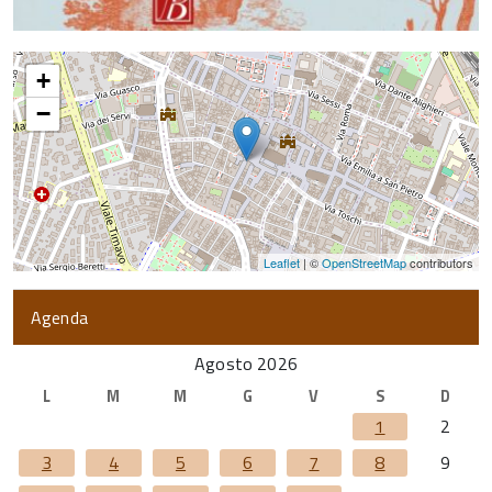
+
−
Leaflet
| ©
OpenStreetMap
contributors
Agenda
Agosto 2026
L
M
M
G
V
S
D
1
2
3
4
5
6
7
8
9