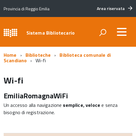
Area riservata
Provincia di Reggio Emilia
Sistema Bibliotecario
Home
Biblioteche
Biblioteca comunale di
Scandiano
Wi-fi
Wi-fi
EmiliaRomagnaWiFi
Un accesso alla navigazione
semplice, veloce
e senza
bisogno di registrazione.