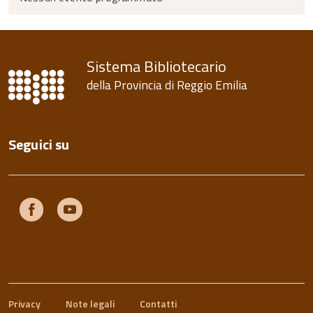
torna
all'inizio
del
contenuto
Sistema Bibliotecario
della Provincia di Reggio Emilia
Seguici su
Facebook
Youtube
Privacy
Note legali
Contatti