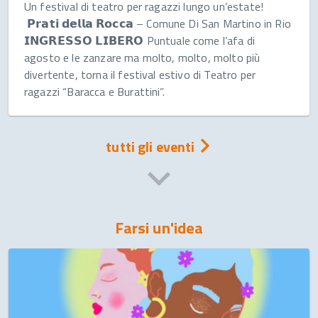
Un festival di teatro per ragazzi lungo un’estate!
𝗣𝗿𝗮𝘁𝗶 𝗱𝗲𝗹𝗹𝗮 𝗥𝗼𝗰𝗰𝗮 – Comune Di San Martino in Rio
𝗜𝗡𝗚𝗥𝗘𝗦𝗦𝗢 𝗟𝗜𝗕𝗘𝗥𝗢 Puntuale come l’afa di
agosto e le zanzare ma molto, molto, molto più
divertente, torna il festival estivo di Teatro per
ragazzi “Baracca e Burattini”.
tutti gli eventi
Farsi un'idea