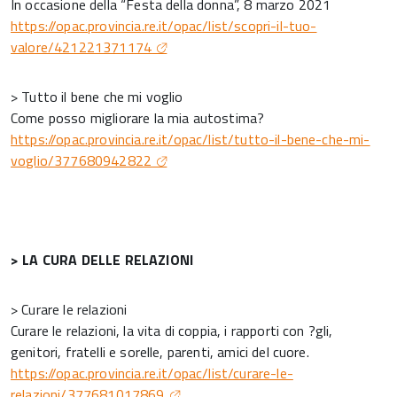
In occasione della “Festa della donna”, 8 marzo 2021
https://opac.provincia.re.it/opac/list/scopri-il-tuo-
valore/421221371174
> Tutto il bene che mi voglio
Come posso migliorare la mia autostima?
https://opac.provincia.re.it/opac/list/tutto-il-bene-che-mi-
voglio/377680942822
> LA CURA DELLE RELAZIONI
> Curare le relazioni
Curare le relazioni, la vita di coppia, i rapporti con ?gli,
genitori, fratelli e sorelle, parenti, amici del cuore.
https://opac.provincia.re.it/opac/list/curare-le-
relazioni/377681017869