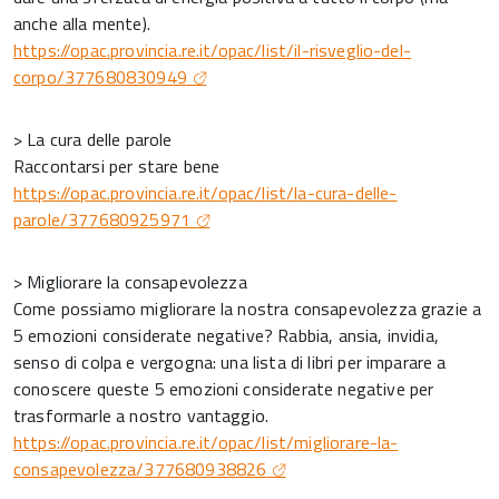
anche alla mente).
https://opac.provincia.re.it/opac/list/il-risveglio-del-
corpo/377680830949
> La cura delle parole
Raccontarsi per stare bene
https://opac.provincia.re.it/opac/list/la-cura-delle-
parole/377680925971
> Migliorare la consapevolezza
Come possiamo migliorare la nostra consapevolezza grazie a
5 emozioni considerate negative? Rabbia, ansia, invidia,
senso di colpa e vergogna: una lista di libri per imparare a
conoscere queste 5 emozioni considerate negative per
trasformarle a nostro vantaggio.
https://opac.provincia.re.it/opac/list/migliorare-la-
consapevolezza/377680938826