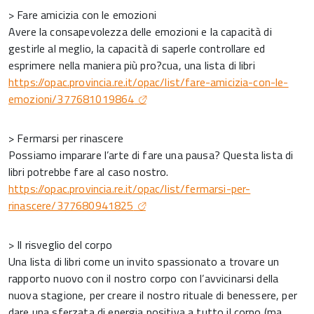
> Fare amicizia con le emozioni
Avere la consapevolezza delle emozioni e la capacità di
gestirle al meglio, la capacità di saperle controllare ed
esprimere nella maniera più pro?cua, una lista di libri
https://opac.provincia.re.it/opac/list/fare-amicizia-con-le-
emozioni/377681019864
> Fermarsi per rinascere
Possiamo imparare l’arte di fare una pausa? Questa lista di
libri potrebbe fare al caso nostro.
https://opac.provincia.re.it/opac/list/fermarsi-per-
rinascere/377680941825
> Il risveglio del corpo
Una lista di libri come un invito spassionato a trovare un
rapporto nuovo con il nostro corpo con l’avvicinarsi della
nuova stagione, per creare il nostro rituale di benessere, per
dare una sferzata di energia positiva a tutto il corpo (ma