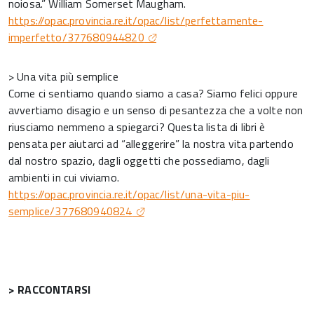
noiosa.” William Somerset Maugham.
https://opac.provincia.re.it/opac/list/perfettamente-
imperfetto/377680944820
> Una vita più semplice
Come ci sentiamo quando siamo a casa? Siamo felici oppure
avvertiamo disagio e un senso di pesantezza che a volte non
riusciamo nemmeno a spiegarci? Questa lista di libri è
pensata per aiutarci ad “alleggerire” la nostra vita partendo
dal nostro spazio, dagli oggetti che possediamo, dagli
ambienti in cui viviamo.
https://opac.provincia.re.it/opac/list/una-vita-piu-
semplice/377680940824
> RACCONTARSI