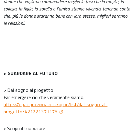
donne che vogliono comprendere meglio le fasi che la moglie, la
collega, la figlia, la sorella o l’amica stanno vivendo, tenendo conto
che, più le donne staranno bene con loro stesse, migliori saranno
le relazioni.
> GUARDARE AL FUTURO
> Dal sogno al progetto
Far emergere ciò che veramente siamo.
https://opac.provincia.re.it/opac/list/dal-sogno-al-
progetto/421221371175
> Scopri il tuo valore