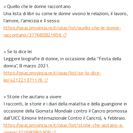
> Quello che le donne raccontano
Una lista di libri su come le donne vivono le relazioni, il lavoro,
l’amore, l’amicizia e il sesso.
https://opac.provincia.re.it/opac/list/quello-che-le-donne-
raccontano/377680821956
> Se lo dice lei
Leggere biografie di donne, in occasione della “Festa della
donna”, 8 marzo 2021.
https://opac.provincia.re.it/opac/list/se-lo-dice-
lei/421221371176
> Storie che aiutano a vivere
I racconti, le storie e i diari della malattia e della guarigione in
occasione della Giornata Mondiale contro il Cancro promossa
dall’UICC (Unione Internazionale Contro il Cancro), 4 febbraio.
https://opac.provincia.re.it/opac/list/storie-che-aiutano-a-
vivere/377680865908