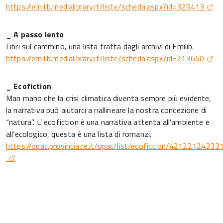
https://emilib.medialibrary.it/liste/scheda.aspx?id=329413
_ A passo lento
Libri sul cammino, una lista tratta dagli archivi di Emilib.
https://emilib.medialibrary.it/liste/scheda.aspx?id=213660
_ Ecofiction
Man mano che la crisi climatica diventa sempre più evidente,
la narrativa può aiutarci a riallineare la nostra concezione di
“natura”. L’ ecofiction è una narrativa attenta all’ambiente e
all’ecologico, questa è una lista di romanzi.
https://opac.provincia.re.it/opac/list/ecofiction/42122124333