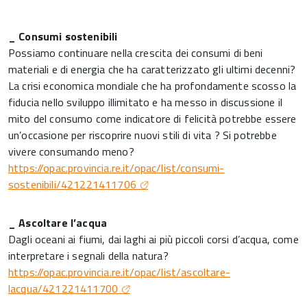
_ Consumi sostenibili
Possiamo continuare nella crescita dei consumi di beni
materiali e di energia che ha caratterizzato gli ultimi decenni?
La crisi economica mondiale che ha profondamente scosso la
fiducia nello sviluppo illimitato e ha messo in discussione il
mito del consumo come indicatore di felicità potrebbe essere
un’occasione per riscoprire nuovi stili di vita ? Si potrebbe
vivere consumando meno?
https://opac.provincia.re.it/opac/list/consumi-
sostenibili/421221411706
_ Ascoltare l’acqua
Dagli oceani ai fiumi, dai laghi ai più piccoli corsi d’acqua, come
interpretare i segnali della natura?
https://opac.provincia.re.it/opac/list/ascoltare-
lacqua/421221411700