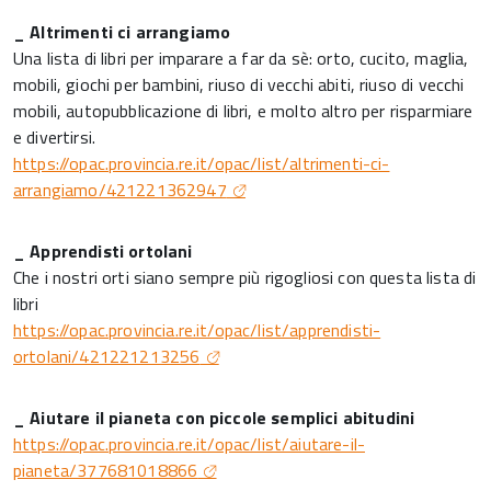
_ Altrimenti ci arrangiamo
Una lista di libri per imparare a far da sè: orto, cucito, maglia,
mobili, giochi per bambini, riuso di vecchi abiti, riuso di vecchi
mobili, autopubblicazione di libri, e molto altro per risparmiare
e divertirsi.
https://opac.provincia.re.it/opac/list/altrimenti-ci-
arrangiamo/421221362947
_ Apprendisti ortolani
Che i nostri orti siano sempre più rigogliosi con questa lista di
libri
https://opac.provincia.re.it/opac/list/apprendisti-
ortolani/421221213256
_ Aiutare il pianeta con piccole semplici abitudini
https://opac.provincia.re.it/opac/list/aiutare-il-
pianeta/377681018866