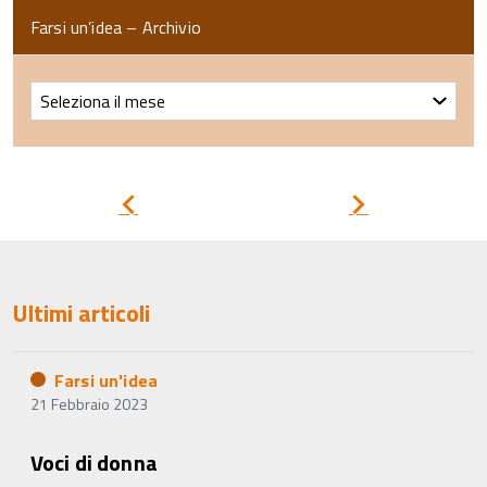
Farsi un’idea – Archivio
Farsi
un’idea
–
Archivio
Pagina
Pagina
precedente
successiva
Ultimi articoli
Farsi un'idea
21 Febbraio 2023
Voci di donna