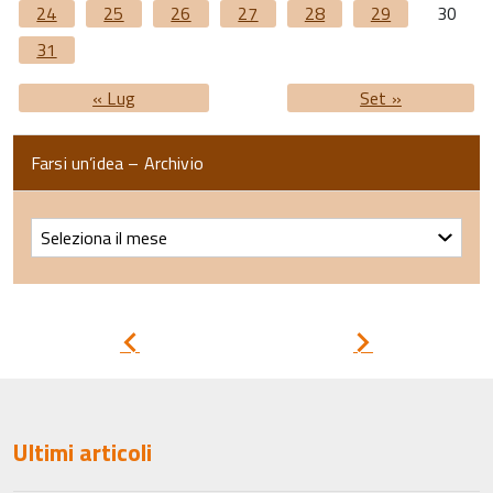
24
25
26
27
28
29
30
31
« Lug
Set »
Farsi un’idea – Archivio
Farsi
un’idea
–
Archivio
Pagina
Pagina
precedente
successiva
Ultimi articoli