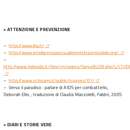
> ATTENZIONE E PREVENZIONE
–
http://www.lila.it/
–
http://www.intelligenzasessualmentetrasmissibile.org/
–
http://www.helpaids.it/flex/cm/pages/ServeBLOB.php/L/IT/ID
–
http://www.schivami.it/public/courses/01/
– Verso il paradiso : parlare di AIDS per combatterlo,
Deborah Ellis ; traduzione di Claudia Manzolelli, Fabbri, 2005
> DIARI E STORIE VERE