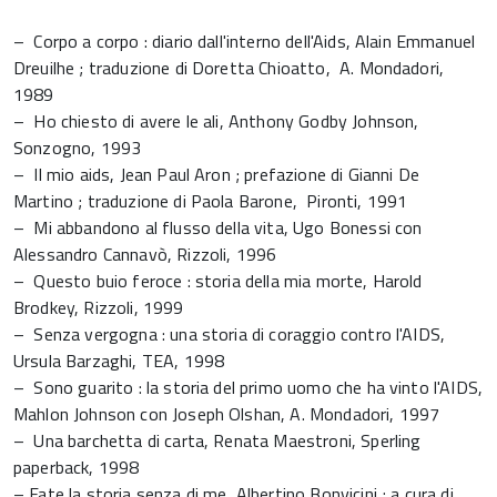
– Corpo a corpo : diario dall'interno dell'Aids, Alain Emmanuel
Dreuilhe ; traduzione di Doretta Chioatto, A. Mondadori,
1989
– Ho chiesto di avere le ali, Anthony Godby Johnson,
Sonzogno, 1993
– Il mio aids, Jean Paul Aron ; prefazione di Gianni De
Martino ; traduzione di Paola Barone, Pironti, 1991
– Mi abbandono al flusso della vita, Ugo Bonessi con
Alessandro Cannavò, Rizzoli, 1996
– Questo buio feroce : storia della mia morte, Harold
Brodkey, Rizzoli, 1999
– Senza vergogna : una storia di coraggio contro l'AIDS,
Ursula Barzaghi, TEA, 1998
– Sono guarito : la storia del primo uomo che ha vinto l'AIDS,
Mahlon Johnson con Joseph Olshan, A. Mondadori, 1997
– Una barchetta di carta, Renata Maestroni, Sperling
paperback, 1998
– Fate la storia senza di me, Albertino Bonvicini ; a cura di