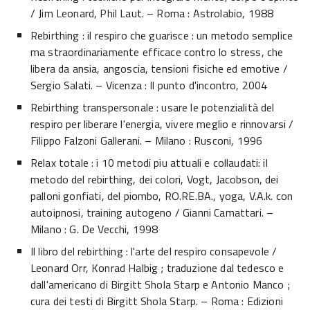
/ Jim Leonard, Phil Laut. – Roma : Astrolabio, 1988
Rebirthing : il respiro che guarisce : un metodo semplice
ma straordinariamente efficace contro lo stress, che
libera da ansia, angoscia, tensioni fisiche ed emotive /
Sergio Salati. – Vicenza : Il punto d'incontro, 2004
Rebirthing transpersonale : usare le potenzialità del
respiro per liberare l'energia, vivere meglio e rinnovarsi /
Filippo Falzoni Gallerani. – Milano : Rusconi, 1996
Relax totale : i 10 metodi piu attuali e collaudati: il
metodo del rebirthing, dei colori, Vogt, Jacobson, dei
palloni gonfiati, del piombo, RO.RE.BA., yoga, V.A.k. con
autoipnosi, training autogeno / Gianni Camattari. –
Milano : G. De Vecchi, 1998
Il libro del rebirthing : l'arte del respiro consapevole /
Leonard Orr, Konrad Halbig ; traduzione dal tedesco e
dall'americano di Birgitt Shola Starp e Antonio Manco ;
cura dei testi di Birgitt Shola Starp. – Roma : Edizioni