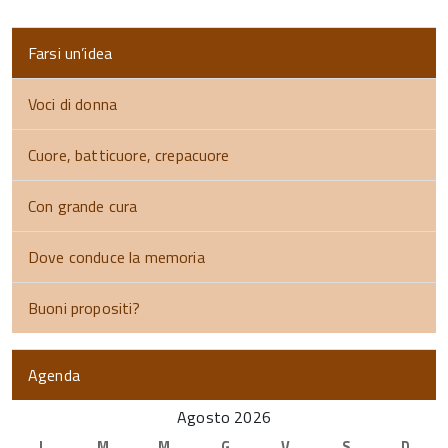
Farsi un’idea
Voci di donna
Cuore, batticuore, crepacuore
Con grande cura
Dove conduce la memoria
Buoni propositi?
Agenda
Agosto 2026
L
M
M
G
V
S
D