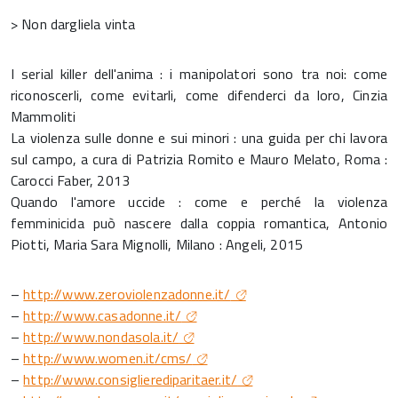
> Non dargliela vinta
I serial killer dell'anima : i manipolatori sono tra noi: come
riconoscerli, come evitarli, come difenderci da loro, Cinzia
Mammoliti
La violenza sulle donne e sui minori : una guida per chi lavora
sul campo, a cura di Patrizia Romito e Mauro Melato, Roma :
Carocci Faber, 2013
Quando l'amore uccide : come e perché la violenza
femminicida può nascere dalla coppia romantica, Antonio
Piotti, Maria Sara Mignolli, Milano : Angeli, 2015
–
http://www.zeroviolenzadonne.it/
–
http://www.casadonne.it/
–
http://www.nondasola.it/
–
http://www.women.it/cms/
–
http://www.consiglierediparitaer.it/