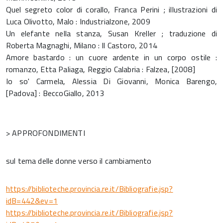
Quel segreto color di corallo, Franca Perini ; illustrazioni di
Luca Olivotto, Malo : Industrialzone, 2009
Un elefante nella stanza, Susan Kreller ; traduzione di
Roberta Magnaghi, Milano : Il Castoro, 2014
Amore bastardo : un cuore ardente in un corpo ostile :
romanzo, Etta Paliaga, Reggio Calabria : Falzea, [2008]
Io so' Carmela, Alessia Di Giovanni, Monica Barengo,
[Padova] : BeccoGiallo, 2013
> APPROFONDIMENTI
sul tema delle donne verso il cambiamento
https://biblioteche.provincia.re.it/Bibliografie.jsp?
idB=442&ev=1
https://biblioteche.provincia.re.it/Bibliografie.jsp?