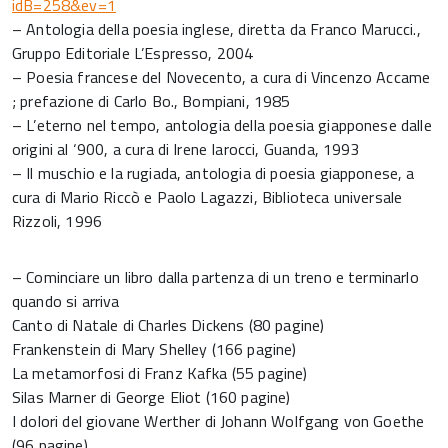
idB=258&ev=1
– Antologia della poesia inglese, diretta da Franco Marucci.,
Gruppo Editoriale L’Espresso, 2004
– Poesia francese del Novecento, a cura di Vincenzo Accame
; prefazione di Carlo Bo., Bompiani, 1985
– L’eterno nel tempo, antologia della poesia giapponese dalle
origini al ‘900, a cura di Irene Iarocci, Guanda, 1993
– Il muschio e la rugiada, antologia di poesia giapponese, a
cura di Mario Riccò e Paolo Lagazzi, Biblioteca universale
Rizzoli, 1996
– Cominciare un libro dalla partenza di un treno e terminarlo
quando si arriva
Canto di Natale di Charles Dickens (80 pagine)
Frankenstein di Mary Shelley (166 pagine)
La metamorfosi di Franz Kafka (55 pagine)
Silas Marner di George Eliot (160 pagine)
I dolori del giovane Werther di Johann Wolfgang von Goethe
(96 pagine)