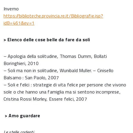
Inverno
https://biblioteche.provincia.re.it/Bibliografie.jsp?
idB=461&ev=1
> Elenco delle cose belle da fare da soli
– Apologia della solitudine, Thomas Dumm, Bollati
Boringhieri, 2010
– Soli ma non in solitudine, Wunibald Muller. – Cinisello
Balsamo : San Paolo, 2007
– Soli e felici : strategie di vita felice per persone che vivono
sole o che hanno una famiglia ma si sentono incomprese,
Cristina Rossi Morley, Essere felici, 2007
> Amo guardare
Le stelle cadenti