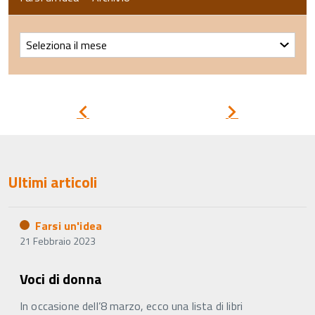
Farsi
un’idea
–
Archivio
Pagina
Pagina
precedente
successiva
Ultimi articoli
Farsi un'idea
21 Febbraio 2023
Voci di donna
In occasione dell’8 marzo, ecco una lista di libri