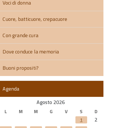
Voci di donna
Cuore, batticuore, crepacuore
Con grande cura
Dove conduce la memoria
Buoni propositi?
Agenda
Agosto 2026
L
M
M
G
V
S
D
2
1