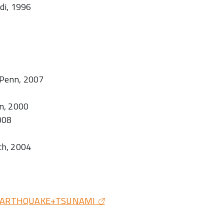
di, 1996
n Penn, 2007
en, 2000
008
ch, 2004
AN+EARTHQUAKE+TSUNAMI