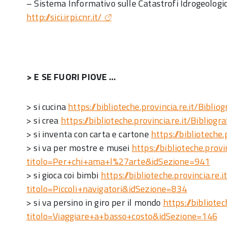
– Sistema Informativo sulle Catastrofi Idrogeologic
http://sici.irpi.cnr.it/
> E SE FUORI PIOVE …
> si cucina
https://biblioteche.provincia.re.it/Biblio
> si crea
https://biblioteche.provincia.re.it/Bibliogr
> si inventa con carta e cartone
https://biblioteche.
> si va per mostre e musei
https://biblioteche.provi
titolo=Per+chi+ama+l%27arte&idSezione=941
> si gioca coi bimbi
https://biblioteche.provincia.re.i
titolo=Piccoli+navigatori&idSezione=834
> si va persino in giro per il mondo
https://bibliotec
titolo=Viaggiare+a+basso+costo&idSezione=146