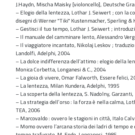
J.Haydn, Mischa Maisky [violoncello], Deutsche 
– Elogio della lentezza, Lothar J. Seiwert ; con la
disegni di Werner "Tiki" Kustenmacher, Sperling &
– Gestisci il tuo tempo, Lothar J. Seiwert ; introduz
– Il manuale del camminare lento, Alessandro Verg
– Il viaggiatore incantato, Nikolaj Leskov ; traduzi
Landolfi, Adelphi, 2004
– La dolce indifferenza dell’attimo : elogio della l
Monica Corbetta, Longanesi & C., 2004
– La gioia di vivere, Omar Falworth, Essere felici, 
– La lentezza, Milan Kundera, Adelphi, 1995
– La scoperta della lentezza, S. Nadolny, Garzanti
– La strategia dell’orso : la forza è nella calma, Lot
TEA, 2006
– Marcovaldo : ovvero le stagioni in città, Italo Calv
– Momo ovvero l’arcana storia dei ladri di tempo e d
tempo trafugato, M. Ende, Longanesi, 1985