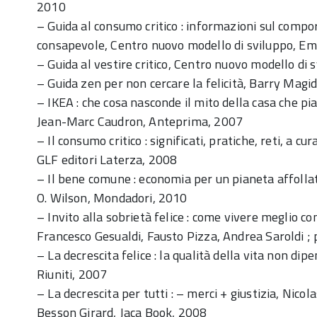
2010
– Guida al consumo critico : informazioni sul com
consapevole, Centro nuovo modello di sviluppo, Em
– Guida al vestire critico, Centro nuovo modello di 
– Guida zen per non cercare la felicità, Barry Magi
– IKEA : che cosa nasconde il mito della casa che pia
Jean-Marc Caudron, Anteprima, 2007
– Il consumo critico : significati, pratiche, reti, a cu
GLF editori Laterza, 2008
– Il bene comune : economia per un pianeta affollat
O. Wilson, Mondadori, 2010
– Invito alla sobrietà felice : come vivere meglio
Francesco Gesualdi, Fausto Pizza, Andrea Saroldi ; 
– La decrescita felice : la qualità della vita non dip
Riuniti, 2007
– La decrescita per tutti : – merci + giustizia, Nico
Besson Girard, Jaca Book, 2008