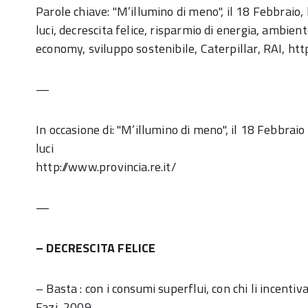
Parole chiave: "M’illumino di meno", il 18 Febbraio,
luci, decrescita felice, risparmio di energia, ambien
economy, sviluppo sostenibile, Caterpillar, RAI, http:/
—
In occasione di: "M’illumino di meno", il 18 Febbraio
luci
http://www.provincia.re.it/
—
– DECRESCITA FELICE
– Basta : con i consumi superflui, con chi li incenti
Fazi, 2009