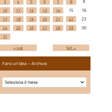
9
3
4
5
6
7
8
15
16
10
11
12
13
14
23
17
18
19
20
21
22
30
24
25
26
27
28
29
31
« Lug
Set »
Farsi un’idea – Archivio
Farsi
un’idea
–
Archivio