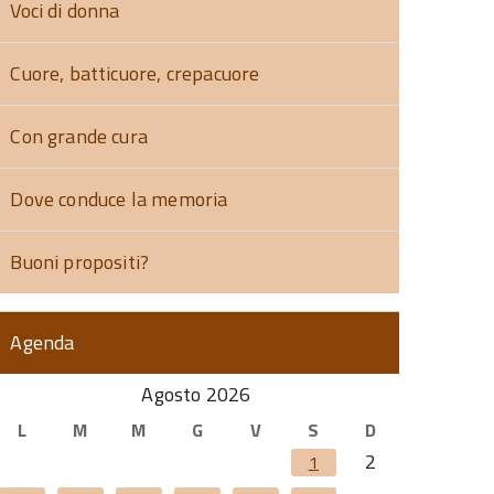
Voci di donna
Cuore, batticuore, crepacuore
Con grande cura
Dove conduce la memoria
Buoni propositi?
Agenda
Agosto 2026
L
M
M
G
V
S
D
2
1