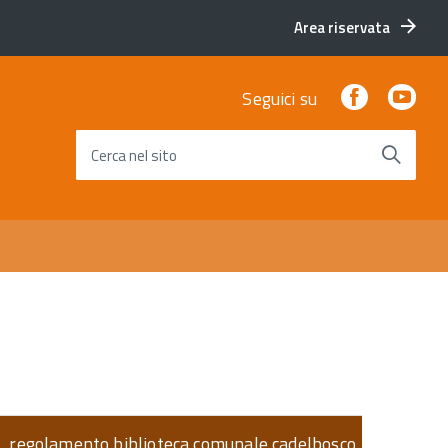
Area riservata
Facebook
You
Seguici su
Cerca nel sito
regolamento biblioteca comunale cadelbosco