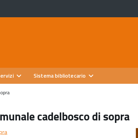
ervizi
Sistema bibliotecario
sopra
omunale cadelbosco di sopra
pra