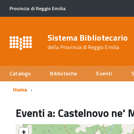
Provincia di Reggio Emilia
Sistema Bibliotecario
della Provincia di Reggio Emilia
Catalogo
Biblioteche
Eventi
S
Home
Eventi a:
Castelnovo ne' 
torna
+
all'inizio