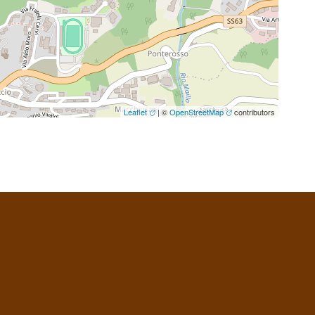
Leaflet
| ©
OpenStreetMap
contributors