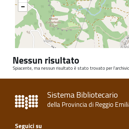
del
−
contenuto
Nessun risultato
Spiacente, ma nessun risultato è stato trovato per l'archivio
Sistema Bibliotecario
della Provincia di Reggio Emil
Seguici su