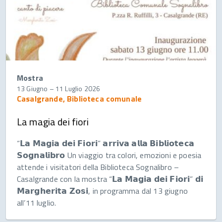
Mostra
13 Giugno
–
11 Luglio 2026
Casalgrande, Biblioteca comunale
La magia dei fiori
“𝗟𝗮 𝗠𝗮𝗴𝗶𝗮 𝗱𝗲𝗶 𝗙𝗶𝗼𝗿𝗶” 𝗮𝗿𝗿𝗶𝘃𝗮 𝗮𝗹𝗹𝗮 𝗕𝗶𝗯𝗹𝗶𝗼𝘁𝗲𝗰𝗮
𝗦𝗼𝗴𝗻𝗮𝗹𝗶𝗯𝗿𝗼 Un viaggio tra colori, emozioni e poesia
attende i visitatori della Biblioteca Sognalibro –
Casalgrande con la mostra “𝗟𝗮 𝗠𝗮𝗴𝗶𝗮 𝗱𝗲𝗶 𝗙𝗶𝗼𝗿𝗶” 𝗱𝗶
𝗠𝗮𝗿𝗴𝗵𝗲𝗿𝗶𝘁𝗮 𝗭𝗼𝘀𝗶, in programma dal 13 giugno
all’11 luglio.