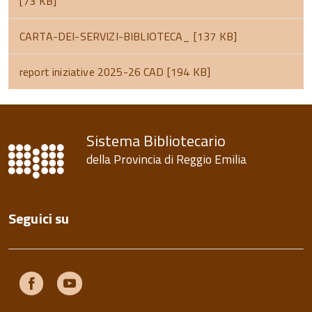
[73 KB]
CARTA-DEI-SERVIZI-BIBLIOTECA_ [137 KB]
report iniziative 2025-26 CAD [194 KB]
torna
all'inizio
del
contenuto
Sistema Bibliotecario
della Provincia di Reggio Emilia
Seguici su
Facebook
Youtube