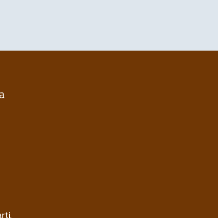
ia
rti.