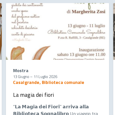
Mostra
13 Giugno
–
11 Luglio 2026
Casalgrande, Biblioteca comunale
La magia dei fiori
“𝗟𝗮 𝗠𝗮𝗴𝗶𝗮 𝗱𝗲𝗶 𝗙𝗶𝗼𝗿𝗶” 𝗮𝗿𝗿𝗶𝘃𝗮 𝗮𝗹𝗹𝗮
𝗕𝗶𝗯𝗹𝗶𝗼𝘁𝗲𝗰𝗮 𝗦𝗼𝗴𝗻𝗮𝗹𝗶𝗯𝗿𝗼 Un viaggio tra