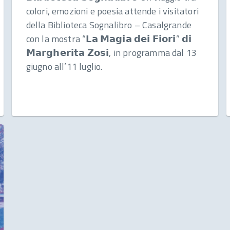
colori, emozioni e poesia attende i visitatori
della Biblioteca Sognalibro – Casalgrande
con la mostra “𝗟𝗮 𝗠𝗮𝗴𝗶𝗮 𝗱𝗲𝗶 𝗙𝗶𝗼𝗿𝗶” 𝗱𝗶
𝗠𝗮𝗿𝗴𝗵𝗲𝗿𝗶𝘁𝗮 𝗭𝗼𝘀𝗶, in programma dal 13
giugno all’11 luglio.