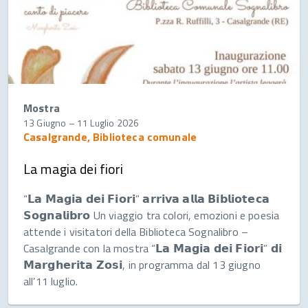
Mostra
13 Giugno
–
11 Luglio 2026
Casalgrande, Biblioteca comunale
La magia dei fiori
“𝗟𝗮 𝗠𝗮𝗴𝗶𝗮 𝗱𝗲𝗶 𝗙𝗶𝗼𝗿𝗶” 𝗮𝗿𝗿𝗶𝘃𝗮 𝗮𝗹𝗹𝗮 𝗕𝗶𝗯𝗹𝗶𝗼𝘁𝗲𝗰𝗮
𝗦𝗼𝗴𝗻𝗮𝗹𝗶𝗯𝗿𝗼 Un viaggio tra colori, emozioni e poesia
attende i visitatori della Biblioteca Sognalibro –
Casalgrande con la mostra “𝗟𝗮 𝗠𝗮𝗴𝗶𝗮 𝗱𝗲𝗶 𝗙𝗶𝗼𝗿𝗶” 𝗱𝗶
𝗠𝗮𝗿𝗴𝗵𝗲𝗿𝗶𝘁𝗮 𝗭𝗼𝘀𝗶, in programma dal 13 giugno
all’11 luglio.