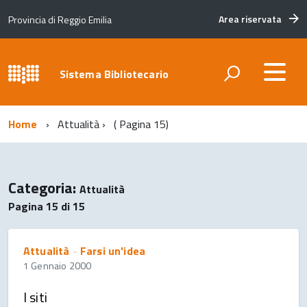
Area riservata
Provincia di Reggio Emilia
Sistema Bibliotecario
Home
Attualità
( Pagina 15)
Categoria:
Attualità
Pagina 15 di 15
Attualità
-
Farsi un'idea
1 Gennaio 2000
I siti